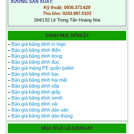
XƯỞNG SẢN XUẤT:
Kỹ thuật: 0936.373.629
Thủ kho: 0243.997.0103
164/192 Lê Trọng Tấn Hoàng Mai
DANH MỤC NỔI BẬT
–
Báo giá băng dính in logo
–
Báo giá băng dính điện
–
Báo giá băng dính trong
–
Báo giá băng dính đục
–
Báo giá màng PE quấn pallet
–
Báo giá băng dính bạc
–
Báo giá băng dính hai mặt
–
Báo giá băng dính xốp
–
Báo giá băng dính giấy
–
Báo giá băng dính simili
–
Báo giá băng dính vải
–
Báo giá băng dính dán sàn
–
Báo giá băng dính dán thùng
MUA SỈ VÀ LẺ GỌI NGAY