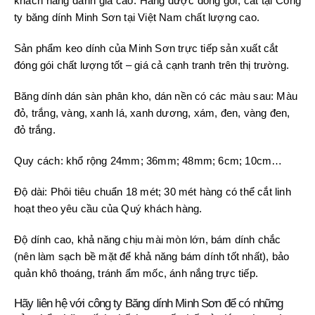
khách hàng đánh giá cao. Hàng được đóng gói, cắt tại Công
ty băng dính Minh Sơn tại Việt Nam chất lượng cao.
Sản phẩm keo dính của Minh Sơn trực tiếp sản xuất cắt
đóng gói chất lượng tốt – giá cả cạnh tranh trên thị trường.
Băng dính dán sàn phân kho, dán nền có các màu sau: Màu
đỏ, trắng, vàng, xanh lá, xanh dương, xám, đen, vàng đen,
đỏ trắng.
Quy cách: khổ rộng 24mm; 36mm; 48mm; 6cm; 10cm…
Độ dài: Phôi tiêu chuẩn 18 mét; 30 mét hàng có thể cắt linh
hoạt theo yêu cầu của Quý khách hàng.
Độ dính cao, khả năng chịu mài mòn lớn, bám dính chắc
(nên làm sạch bề mặt để khả năng bám dính tốt nhất), bảo
quản khô thoáng, tránh ẩm mốc, ánh nắng trực tiếp.
Hãy liên hệ với công ty Băng dính Minh Sơn để có những